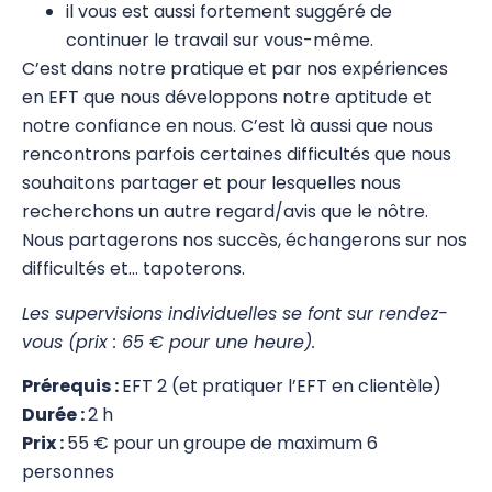
il vous est aussi fortement suggéré de
EFT
continuer le travail sur vous-même.
C’est dans notre pratique et par nos expériences
Intro à l'EFT
en EFT que nous développons notre aptitude et
notre confiance en nous. C’est là aussi que nous
EFT 1
rencontrons parfois certaines difficultés que nous
EFT 2
souhaitons partager et pour lesquelles nous
recherchons un autre regard/avis que le nôtre.
EFT 3
Nous partagerons nos succès, échangerons sur nos
difficultés et… tapoterons.
Atelier Pratique d'EFT 1 – Online
Les supervisions individuelles se font sur rendez-
Certification en EFT
vous (prix : 65 € pour une heure).
Supervision en EFT
Prérequis :
EFT 2 (et pratiquer l’EFT en clientèle)
Modules complémentaires en EFT
Durée :
2 h
Prix :
55 € pour un groupe de maximum 6
Atelier Pratique d'EFT 2 – Online
personnes