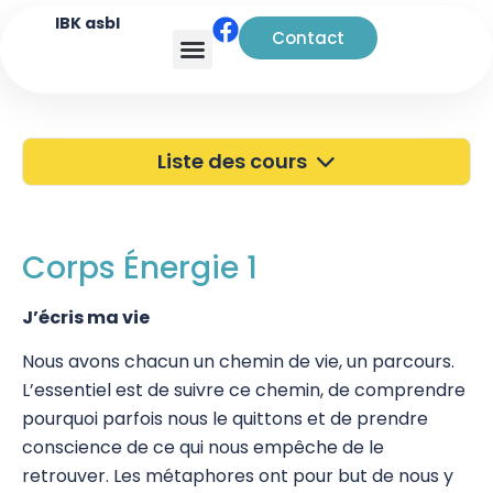
IBK asbl
Contact
Analyse transactionnelle
Liste des cours
40 ans de l'IBK
Portes Ouvertes
Corps Énergie 1
Atelier à Bruxelles
J’écris ma vie
Découverte
Nous avons chacun un chemin de vie, un parcours.
L’essentiel est de suivre ce chemin, de comprendre
Kinésiologie
pourquoi parfois nous le quittons et de prendre
Touch For Health
conscience de ce qui nous empêche de le
retrouver. Les métaphores ont pour but de nous y
Wellness Kinesiology/Stress Release