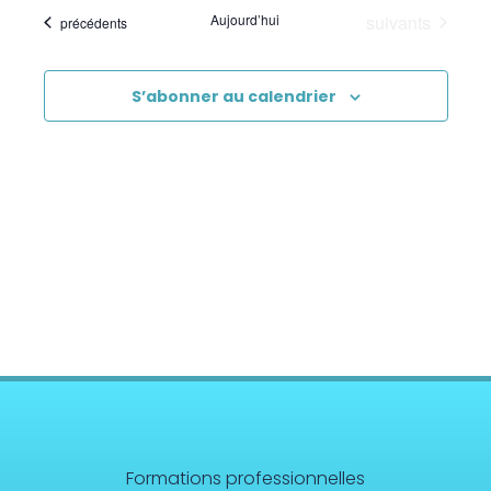
Évènements
Aujourd’hui
suivants
Évènements
précédents
S’abonner au calendrier
Formations professionnelles