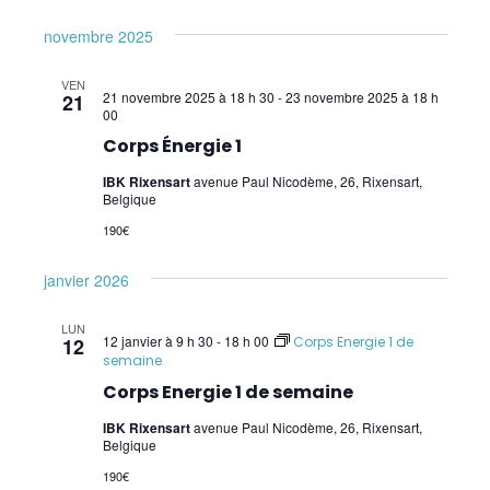
Applied Physiology
novembre 2025
Pratiques supervisées – Examens
VEN
21 novembre 2025 à 18 h 30
-
23 novembre 2025 à 18 h
21
00
EFT et Tapping
Corps Énergie 1
Psychogénéalogie
IBK Rixensart
avenue Paul Nicodème, 26, Rixensart,
Belgique
Analyse Transactionnelle (AT)
190€
Autres Formations
janvier 2026
LUN
12 janvier à 9 h 30
-
18 h 00
12
Corps Energie 1 de
semaine
Corps Energie 1 de semaine
IBK Rixensart
avenue Paul Nicodème, 26, Rixensart,
Belgique
190€