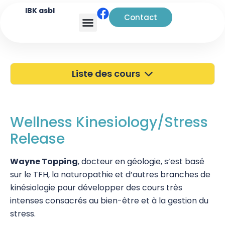
IBK asbl
Contact
Analyse transactionnelle
Liste des cours
40 ans de l'IBK
Portes Ouvertes
Wellness Kinesiology/Stress
Release
Atelier à Bruxelles
Découverte
Wayne Topping
, docteur en géologie, s’est basé
sur le TFH, la naturopathie et d’autres branches de
Kinésiologie
kinésiologie pour développer des cours très
intenses consacrés au bien-être et à la gestion du
Touch For Health
stress.
Wellness Kinesiology/Stress Release