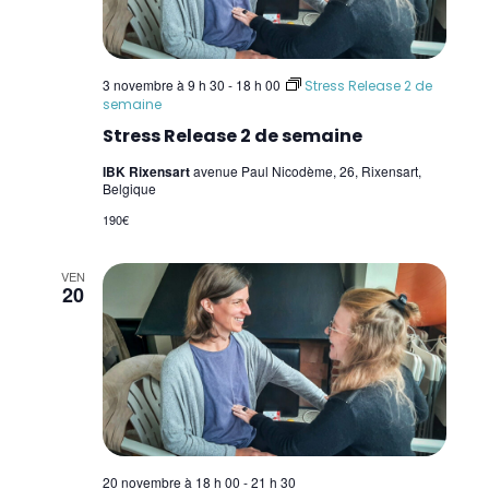
3 novembre à 9 h 30
-
18 h 00
Stress Release 2 de
semaine
Stress Release 2 de semaine
IBK Rixensart
avenue Paul Nicodème, 26, Rixensart,
Belgique
190€
VEN
20
20 novembre à 18 h 00
-
21 h 30