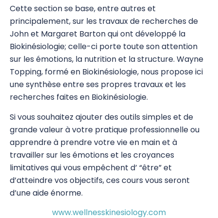
Cette section se base, entre autres et
Stress Release Training Workshop
principalement, sur les travaux de recherches de
John et Margaret Barton qui ont développé la
Stress Release 1
Biokinésiologie; celle-ci porte toute son attention
Stress Release 2
sur les émotions, la nutrition et la structure. Wayne
Topping, formé en Biokinésiologie, nous propose ici
Stress Release 3
une synthèse entre ses propres travaux et les
recherches faites en Biokinésiologie.
SR Proficiency
Si vous souhaitez ajouter des outils simples et de
SR 4a Défusion des traits de personnalité
grande valeur à votre pratique professionnelle ou
négatifs
apprendre à prendre votre vie en main et à
SR 4b Travail émotionnel avancé
travailler sur les émotions et les croyances
limitatives qui vous empêchent d’ “être” et
Test Nutritionnel
d’atteindre vos objectifs, ces cours vous seront
d’une aide énorme.
Système Immunitaire
www.wellnesskinesiology.com
8 Merveilleux Vaisseaux