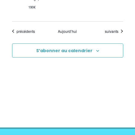
190€
Évènements
Évènements
précédents
Aujourd’hui
suivants
S’abonner au calendrier