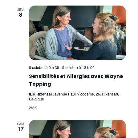
JEU
8
8 octobre à 9 h 30
-
9 octobre à 18 h 00
Sensibilités et Allergies avec Wayne
Topping
IBK Rixensart
avenue Paul Nicodème, 26, Rixensart,
Belgique
285€
SAM
17