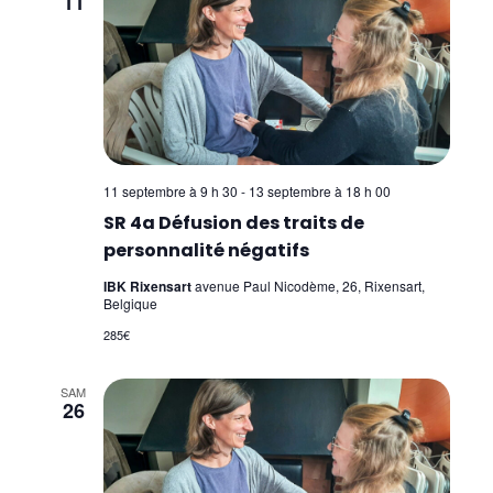
11
Core Kinesiology
Corps Énergie
Réflexes archaïques (IMP)
Psychogénéalogie Comportementale et
Kinésiologie
11 septembre à 9 h 30
-
13 septembre à 18 h 00
Brain Gym/Edu K
SR 4a Défusion des traits de
personnalité négatifs
Applied Physiology
IBK Rixensart
avenue Paul Nicodème, 26, Rixensart,
Belgique
Pratiques supervisées – Examens
285€
EFT et Tapping
SAM
Psychogénéalogie
26
Analyse Transactionnelle (AT)
Autres Formations