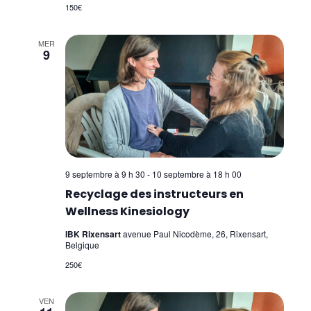
Soulager nos inconforts par l'acupressure
150€
Master Class – niveau 1 (W. Topping)
MER
9
Surmonter ses addictions (W. Topping) –
Overcoming addictions
Gérer sa vie efficacement (ancien "Donner
sens à sa vie")
Gestion de la vitalité (W. Topping) – Energy
9 septembre à 9 h 30
-
10 septembre à 18 h 00
Management
Recyclage des instructeurs en
Système Digestif (W. Topping) – Digestive
Wellness Kinesiology
System
IBK Rixensart
avenue Paul Nicodème, 26, Rixensart,
Belgique
Exercices Biokinétiques
250€
SIPS
VEN