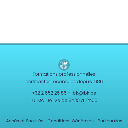
Formations professionnelles
certifiantes reconnues depuis 1986
+32 2 652 26 86
–
ibk@ibk.be
Lu-Ma-Je-Ve de 8h30 à 12h00
Accès et Facilités
Conditions Générales
Partenaires