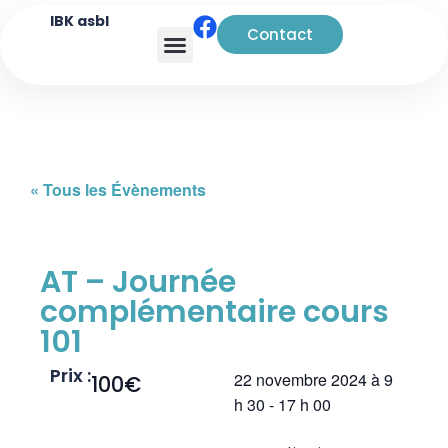
IBK asbl
Contact
Analyse transactionnelle
« Tous les Évènements
AT – Journée
complémentaire cours
101
Prix :
22 novembre 2024
à
9
100€
h 30
-
17 h 00