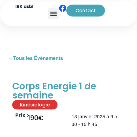
IBK asbl
Contact
Analyse transactionnelle
« Tous les Évènements
Corps Energie 1 de
semaine
Kinésiologie
Prix :
13 janvier 2025
à
9 h
190€
30
-
15 h 45