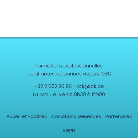
Formations professionnelles
certifiantes reconnues depuis 1986
+32 2 652 26 86
–
ibk@ibk.be
Lu-Ma-Je-Ve de 8h30 à 12h00
Accès et Facilités
Conditions Générales
Partenaires
RGPD