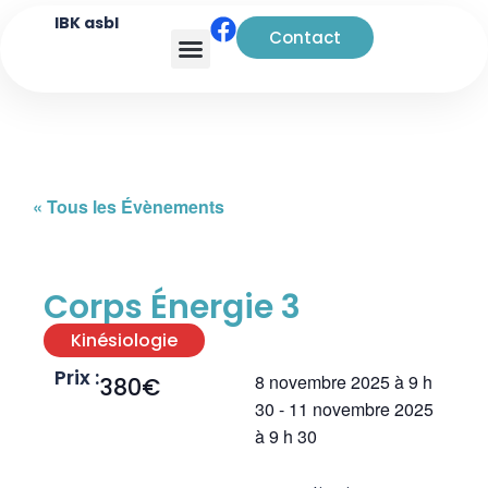
IBK asbl
Contact
Analyse transactionnelle
« Tous les Évènements
Corps Énergie 3
Kinésiologie
Prix :
8 novembre 2025
à
9 h
380€
30
-
11 novembre 2025
à
9 h 30