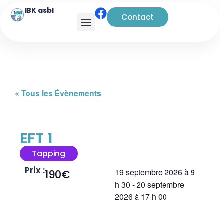
IBK asbl
Contact
Analyse transactionnelle
« Tous les Évènements
EFT 1
Tapping
Prix :
19 septembre 2026
à
9
190€
h 30
-
20 septembre
2026
à
17 h 00