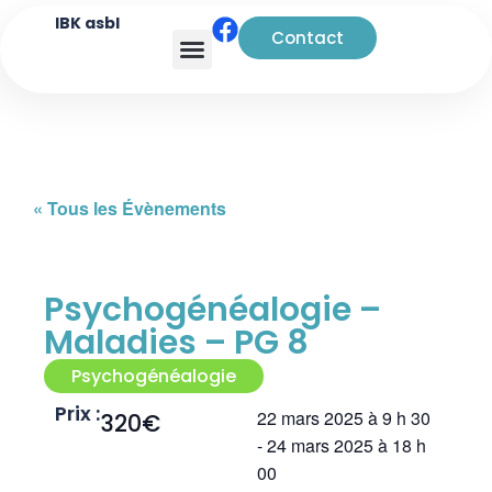
IBK asbl
Contact
Analyse transactionnelle
« Tous les Évènements
Psychogénéalogie –
Maladies – PG 8
Psychogénéalogie
Prix :
22 mars 2025
à
9 h 30
320€
-
24 mars 2025
à
18 h
00