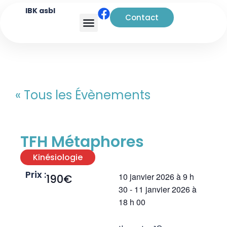
IBK asbl
Contact
Analyse transactionnelle
« Tous les Évènements
TFH Métaphores
Kinésiologie
Prix :
10 janvier 2026
à
9 h
190€
30
-
11 janvier 2026
à
18 h 00