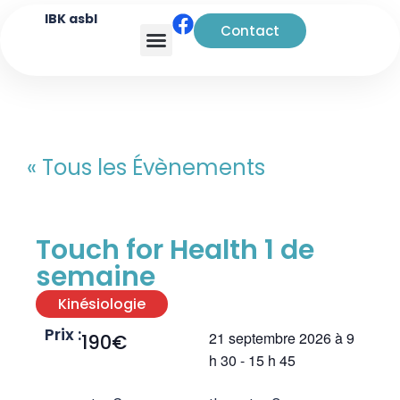
IBK asbl
Contact
Analyse transactionnelle
« Tous les Évènements
Touch for Health 1 de
semaine
Kinésiologie
Prix :
21 septembre 2026
à
9
190€
h 30
-
15 h 45