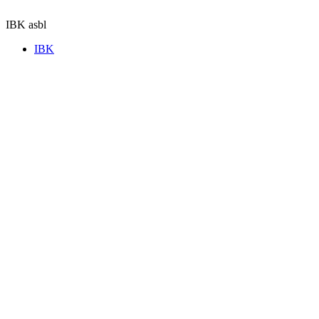
Aller
au
IBK asbl
contenu
IBK