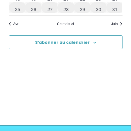
0 évènements
1 évènement
1 évènement
0 évènements
0 évènements
0 évènements
0 évène
25
26
27
28
29
30
31
Avr
Ce mois-ci
Juin
S’abonner au calendrier