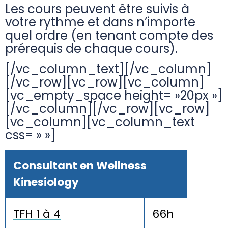
Les cours peuvent être suivis à
votre rythme et dans n’importe
quel ordre (en tenant compte des
prérequis de chaque cours).
[/vc_column_text][/vc_column]
[/vc_row][vc_row][vc_column]
[vc_empty_space height= »20px »]
[/vc_column][/vc_row][vc_row]
[vc_column][vc_column_text
css= » »]
Consultant en Wellness
Kinesiology
TFH 1 à 4
66h