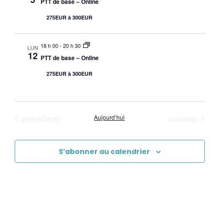
PTT de base – Online
275EUR à 300EUR
18 h 00
-
20 h 30
LUN
12
PTT de base – Online
275EUR à 300EUR
Évènements
Évènements
précédents
Aujourd’hui
suivants
S’abonner au calendrier