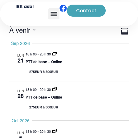
IBK asbl
Contact
Analyse transactionnelle
Navi
Nav
À venir
Rés
de
par
Sélectionnez
Sep 2026
vue
la
cons
date
Évè
18 h 00
-
20 h 30
LUN
21
PTT de base – Online
275EUR à 300EUR
18 h 00
-
20 h 30
LUN
28
PTT de base – Online
275EUR à 300EUR
Oct 2026
18 h 00
-
20 h 30
LUN
5