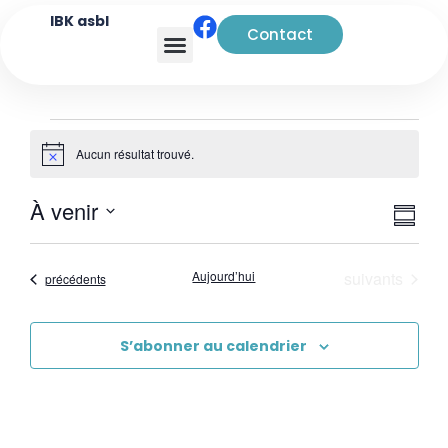
IBK asbl
Contact
Analyse transactionnelle
Aucun résultat trouvé.
Notice
Navi
Nav
À venir
Rés
de
par
Sélectionnez
vue
la
cons
Évènements
Aujourd’hui
suivants
date
Évènements
précédents
Évè
S’abonner au calendrier