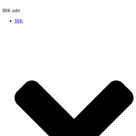
Aller
au
IBK asbl
contenu
IBK