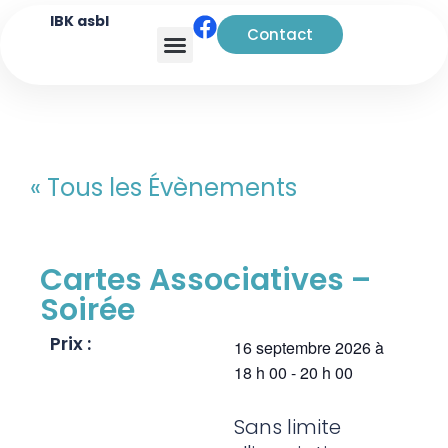
IBK asbl
Contact
Analyse transactionnelle
« Tous les Évènements
Cartes Associatives –
Soirée
Prix :
16 septembre 2026
à
18 h 00
-
20 h 00
Sans limite