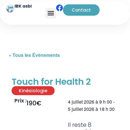
IBK asbl
Contact
Analyse transactionnelle
« Tous les Évènements
Touch for Health 2
Kinésiologie
Prix :
4 juillet 2026
à
9 h 00
-
190€
5 juillet 2026
à
18 h 30
Il reste 8