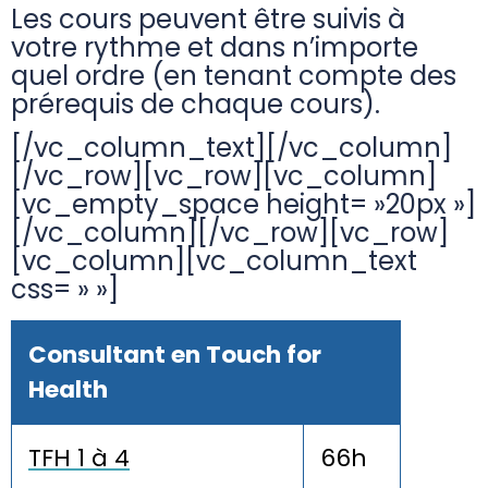
Les cours peuvent être suivis à
votre rythme et dans n’importe
quel ordre (en tenant compte des
prérequis de chaque cours).
[/vc_column_text][/vc_column]
[/vc_row][vc_row][vc_column]
[vc_empty_space height= »20px »]
[/vc_column][/vc_row][vc_row]
[vc_column][vc_column_text
css= » »]
Consultant en Touch for
Health
TFH 1 à 4
66h