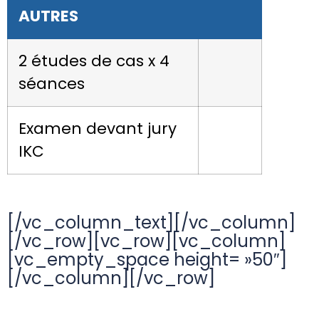
AUTRES
2 études de cas x 4
séances
Examen devant jury
IKC
[/vc_column_text][/vc_column]
[/vc_row][vc_row][vc_column]
[vc_empty_space height= »50″]
[/vc_column][/vc_row]