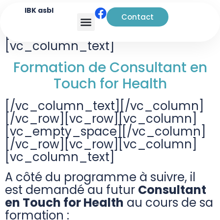
IBK asbl
Contact
[vc_row][vc_column]
Analyse transactionnelle
[vc_column_text]
Formation de Consultant en
Touch for Health
[/vc_column_text][/vc_column]
[/vc_row][vc_row][vc_column]
[vc_empty_space][/vc_column]
[/vc_row][vc_row][vc_column]
[vc_column_text]
A côté du programme à suivre, il
est demandé au futur
Consultant
en Touch for Health
au cours de sa
formation :