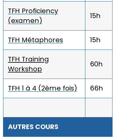
TFH Proficiency
15h
(examen)
TFH Métaphores
15h
TFH Training
60h
Workshop
TFH 1 à 4 (2ème fois)
66h
AUTRES COURS