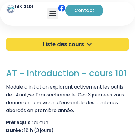
IBK asbl
Contact
Liste des cours
40 ans de l'IBK
Portes Ouvertes
AT – Introduction – cours 101
Atelier à Bruxelles
Module d’initiation explorant activement les outils
de l’Analyse Transactionnelle. Ces 3 journées vous
Découverte
donneront une vision d’ensemble des contenus
Kinésiologie
abordés en première année.
Pratiques supervisées – Examens
Prérequis :
aucun
Durée :
18 h (3 jours)
EFT et Tapping