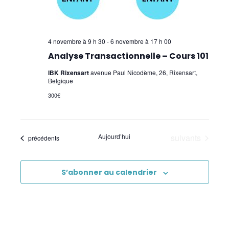
4 novembre à 9 h 30
-
6 novembre à 17 h 00
Analyse Transactionnelle – Cours 101
IBK Rixensart
avenue Paul Nicodème, 26, Rixensart,
Belgique
300€
Évènements
Aujourd’hui
suivants
Évènements
précédents
S’abonner au calendrier