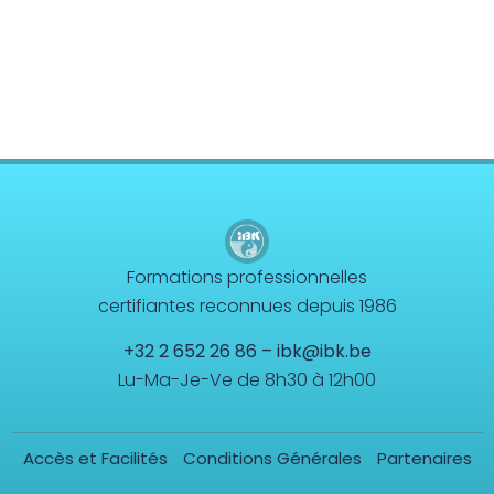
Formations professionnelles
certifiantes reconnues depuis 1986
+32 2 652 26 86
–
ibk@ibk.be
Lu-Ma-Je-Ve de 8h30 à 12h00
Accès et Facilités
Conditions Générales
Partenaires