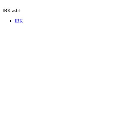
Aller
au
IBK asbl
contenu
IBK