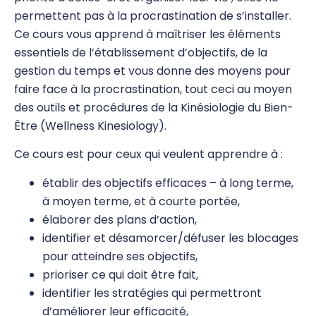
permettent pas à la procrastination de s’installer.
Stress Release Training Workshop
Ce cours vous apprend à maîtriser les éléments
essentiels de l’établissement d’objectifs, de la
Stress Release 1
gestion du temps et vous donne des moyens pour
Stress Release 2
faire face à la procrastination, tout ceci au moyen
des outils et procédures de la Kinésiologie du Bien-
Stress Release 3
Être (Wellness Kinesiology).
SR Proficiency
Ce cours est pour ceux qui veulent apprendre à :
SR 4a Défusion des traits de personnalité
établir des objectifs efficaces – à long terme,
négatifs
à moyen terme, et à courte portée,
élaborer des plans d’action,
SR 4b Travail émotionnel avancé
identifier et désamorcer/défuser les blocages
Test Nutritionnel
pour atteindre ses objectifs,
prioriser ce qui doit être fait,
Système Immunitaire
identifier les stratégies qui permettront
8 Merveilleux Vaisseaux
d’améliorer leur efficacité,