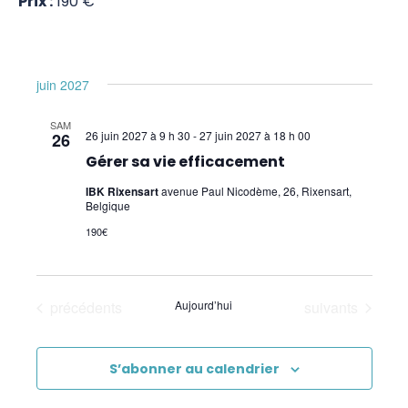
Prix :
190 €
Soulager nos inconforts par l'acupressure
Master Class – niveau 1 (W. Topping)
Surmonter ses addictions (W. Topping) –
juin 2027
Overcoming addictions
SAM
26 juin 2027 à 9 h 30
-
27 juin 2027 à 18 h 00
26
Gérer sa vie efficacement (ancien "Donner
Gérer sa vie efficacement
sens à sa vie")
IBK Rixensart
avenue Paul Nicodème, 26, Rixensart,
Belgique
Gestion de la vitalité (W. Topping) – Energy
Management
190€
Système Digestif (W. Topping) – Digestive
System
Évènements
Évènements
précédents
Aujourd’hui
suivants
Exercices Biokinétiques
S’abonner au calendrier
SIPS