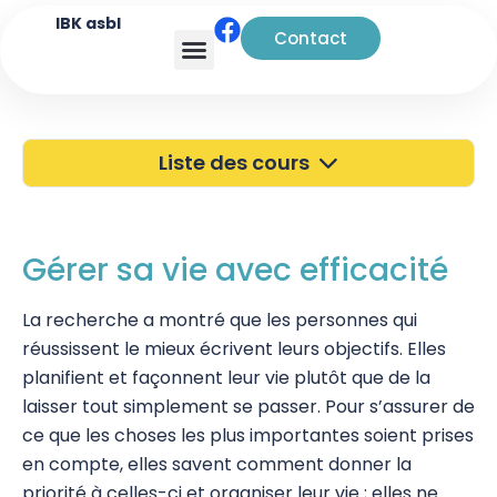
IBK asbl
Contact
Analyse transactionnelle
Liste des cours
40 ans de l'IBK
Portes Ouvertes
Gérer sa vie avec efficacité
Atelier à Bruxelles
La recherche a montré que les personnes qui
réussissent le mieux écrivent leurs objectifs. Elles
Découverte
planifient et façonnent leur vie plutôt que de la
Kinésiologie
laisser tout simplement se passer. Pour s’assurer de
ce que les choses les plus importantes soient prises
Touch For Health
en compte, elles savent comment donner la
Wellness Kinesiology/Stress Release
priorité à celles-ci et organiser leur vie ; elles ne