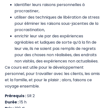
identifier leurs raisons personnelles à
Recyclage des instructeurs en Wellness
procrastiner,
Kinesiology
utiliser des techniques de libération de stress
pour éliminer les raisons sous-jacentes de la
Recyclage SR avancé
procrastination,
Instructeur en SR 1 à 3 (W. Topping)
enrichir leur vie par des expériences
agréables et ludiques de sorte qu’à la fin de
Sensibilités et Allergies (W. Topping) –
leur vie, ils ne soient pas remplis de regrets
Allergies
pour des choses non réalisées, des endroits
non visités, des expériences non actualisées.
Soirées Q/R Instructeurs SR 1-3 (W.
Ce cours est utile pour le développement
Topping) – Online – Q/A Instructor SR 1-3
personnel, pour travailler avec les clients, les amis
online evening
et la famille, et pour le plaisir ; alors, faisons ce
Soulager les maux de tête et inconforts du
voyage ensemble.
cou
Prérequis :
SR 2
Pratiques supervisées Wellness Kinesiology
Durée :
15 h