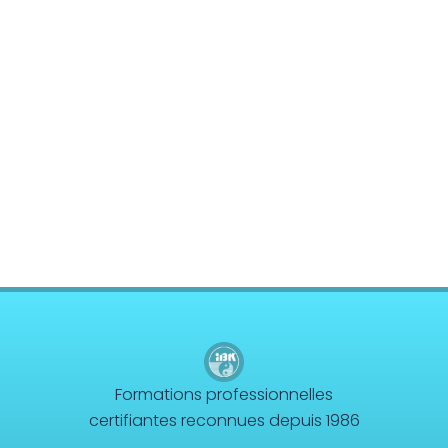
Core Kinesiology
Corps Énergie
Réflexes archaïques (IMP)
Psychogénéalogie Comportementale et
Kinésiologie
Brain Gym/Edu K
Applied Physiology
Pratiques supervisées – Examens
EFT et Tapping
Psychogénéalogie
Formations professionnelles
Analyse Transactionnelle (AT)
certifiantes reconnues depuis 1986
Autres Formations