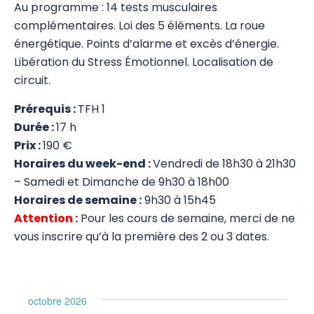
Au programme : 14 tests musculaires
Energie et Vitalité Tibétaines
complémentaires. Loi des 5 éléments. La roue
énergétique. Points d’alarme et excès d’énergie.
Touch for Health 2
Libération du Stress Émotionnel. Localisation de
circuit.
Touch for Health 3
Prérequis :
TFH 1
Touch for Health 4
Durée :
17 h
TFH Métaphores et Etablissement de
Prix :
190 €
l'Objectif
Horaires du week-end :
Vendredi de 18h30 à 21h30
– Samedi et Dimanche de 9h30 à 18h00
TFH Proficiency
Horaires de semaine :
9h30 à 15h45
Attention :
Pour les cours de semaine, merci de ne
Color for Health – complément au TFH 1
vous inscrire qu’à la première des 2 ou 3 dates.
TFH Training Workshop
TFH en pratique
octobre 2026
Recyclage des instructeurs en TFH