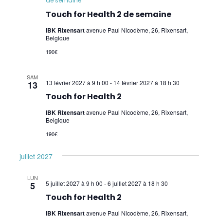
de semaine
Touch for Health 2 de semaine
EFT et Tapping
IBK Rixensart
avenue Paul Nicodème, 26, Rixensart,
Psychogénéalogie
Belgique
190€
Analyse Transactionnelle (AT)
Autres Formations
SAM
13 février 2027 à 9 h 00
-
14 février 2027 à 18 h 30
13
Touch for Health 2
IBK Rixensart
avenue Paul Nicodème, 26, Rixensart,
Belgique
190€
juillet 2027
LUN
5 juillet 2027 à 9 h 00
-
6 juillet 2027 à 18 h 30
5
Touch for Health 2
IBK Rixensart
avenue Paul Nicodème, 26, Rixensart,