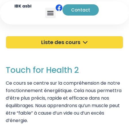
IBK asbl
Contact
Analyse transactionnelle
Liste des cours
40 ans de l'IBK
Portes Ouvertes
Touch for Health 2
Atelier à Bruxelles
Ce cours se centre sur la compréhension de notre
fonctionnement énergétique. Cela nous permettra
Découverte
d’être plus précis, rapide et efficace dans nos
Kinésiologie
équilibrages. Nous apprendrons qu’un muscle peut
être “faible” à cause d’un vide ou d’un excès
Touch For Health
d’énergie.
Touch for Health 1