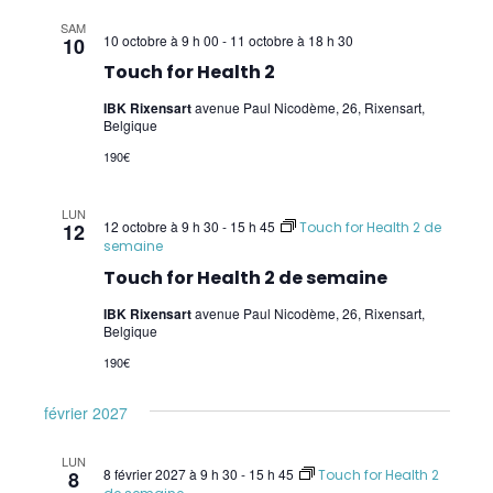
SAM
Pratiques supervisées TFH
10 octobre à 9 h 00
-
11 octobre à 18 h 30
10
Touch for Health 2
Wellness Kinesiology/Stress Release
IBK Rixensart
avenue Paul Nicodème, 26, Rixensart,
Belgique
SIPS
190€
Core Kinesiology
LUN
Corps Énergie
12 octobre à 9 h 30
-
15 h 45
12
Touch for Health 2 de
semaine
Réflexes archaïques (IMP)
Touch for Health 2 de semaine
Psychogénéalogie Comportementale et
IBK Rixensart
avenue Paul Nicodème, 26, Rixensart,
Belgique
Kinésiologie
190€
Brain Gym/Edu K
février 2027
Applied Physiology
LUN
8 février 2027 à 9 h 30
-
15 h 45
8
Touch for Health 2
Pratiques supervisées – Examens