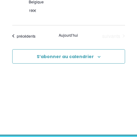
Belgique
190€
Évènements
Aujourd’hui
suivants
Évènements
précédents
S’abonner au calendrier