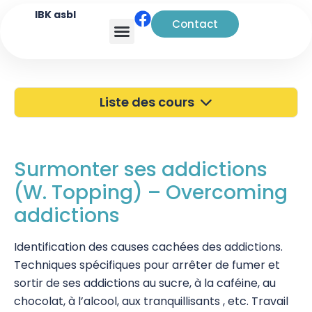
IBK asbl
Contact
Analyse transactionnelle
Liste des cours
40 ans de l'IBK
Portes Ouvertes
Surmonter ses addictions
(W. Topping) – Overcoming
Atelier à Bruxelles
addictions
Découverte
Identification des causes cachées des addictions.
Kinésiologie
Techniques spécifiques pour arrêter de fumer et
Touch For Health
sortir de ses addictions au sucre, à la caféine, au
chocolat, à l’alcool, aux tranquillisants , etc. Travail
Wellness Kinesiology/Stress Release