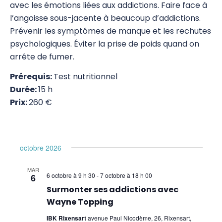
avec les émotions liées aux addictions. Faire face à
Stress Release Training Workshop
l’angoisse sous-jacente à beaucoup d’addictions.
Prévenir les symptômes de manque et les rechutes
Stress Release 1
psychologiques. Éviter la prise de poids quand on
arrête de fumer.
Stress Release 2
Prérequis:
Test nutritionnel
Stress Release 3
Durée:
15 h
SR Proficiency
Prix:
260 €
SR 4a Défusion des traits de personnalité
négatifs
octobre 2026
SR 4b Travail émotionnel avancé
MAR
Test Nutritionnel
6 octobre à 9 h 30
-
7 octobre à 18 h 00
6
Surmonter ses addictions avec
Système Immunitaire
Wayne Topping
8 Merveilleux Vaisseaux
IBK Rixensart
avenue Paul Nicodème, 26, Rixensart,