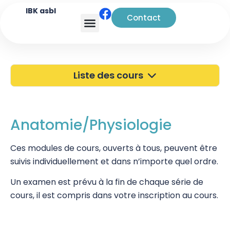
IBK asbl
Contact
Analyse transactionnelle
Liste des cours
40 ans de l'IBK
Portes Ouvertes
Anatomie/Physiologie
Atelier à Bruxelles
Ces modules de cours, ouverts à tous, peuvent être
suivis individuellement et dans n’importe quel ordre.
Découverte
Un examen est prévu à la fin de chaque série de
Kinésiologie
cours, il est compris dans votre inscription au cours.
Pratiques supervisées – Examens
EFT et Tapping