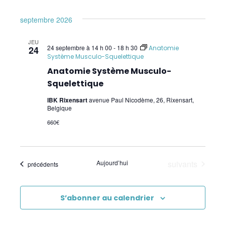
Psychogénéalogie
septembre 2026
Analyse Transactionnelle (AT)
JEU
24 septembre à 14 h 00
-
18 h 30
24
Anatomie
Système Musculo-Squelettique
Autres Formations
Anatomie Système Musculo-
Communication et Trauma
Squelettique
IBK Rixensart
avenue Paul Nicodème, 26, Rixensart,
EmRes
Belgique
Massage et Méthodes physiques douces
660€
Pauses Bien-Être
Évènements
Aujourd’hui
suivants
Évènements
précédents
Pour les enfants
Premiers Secours
S’abonner au calendrier
Sciences