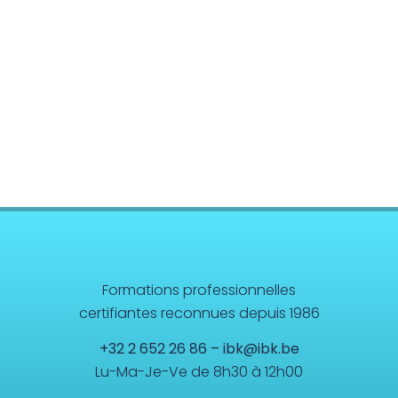
Anatomie/Physiologie
Système Musculo-Squelettique
Systèmes Organiques
Cerveau et Système Nerveux Central
Sciences Energétiques
Formations professionnelles
certifiantes reconnues depuis 1986
+32 2 652 26 86
–
ibk@ibk.be
Lu-Ma-Je-Ve de 8h30 à 12h00