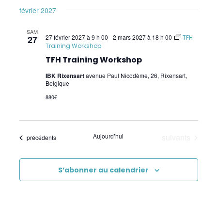
février 2027
Pratiques supervisées TFH
SAM
Wellness Kinesiology/Stress Release
27 février 2027 à 9 h 00
-
2 mars 2027 à 18 h 00
27
TFH
Training Workshop
SIPS
TFH Training Workshop
IBK Rixensart
avenue Paul Nicodème, 26, Rixensart,
Core Kinesiology
Belgique
Corps Énergie
880€
Réflexes archaïques (IMP)
Évènements
Aujourd’hui
suivants
Psychogénéalogie Comportementale et
Évènements
précédents
Kinésiologie
S’abonner au calendrier
Brain Gym/Edu K
Applied Physiology
Pratiques supervisées – Examens