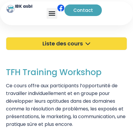
IBK asbl
Contact
Analyse transactionnelle
Liste des cours
40 ans de l'IBK
Portes Ouvertes
TFH Training Workshop
Atelier à Bruxelles
Ce cours offre aux participants l’opportunité de
travailler individuellement et en groupe pour
Découverte
développer leurs aptitudes dans des domaines
Kinésiologie
comme la résolution de problèmes, les exposés et
présentations, le marketing, la communication, une
Touch For Health
pratique sûre et plus encore.
Touch for Health 1