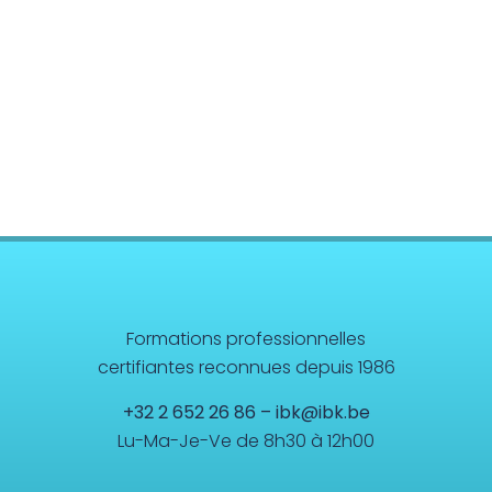
EFT et Tapping
Psychogénéalogie
Analyse Transactionnelle (AT)
Autres Formations
Formations professionnelles
certifiantes reconnues depuis 1986
+32 2 652 26 86
–
ibk@ibk.be
Lu-Ma-Je-Ve de 8h30 à 12h00