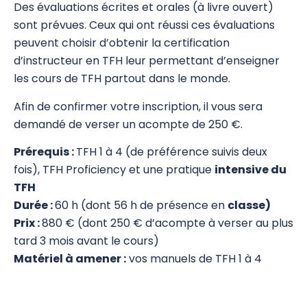
Des évaluations écrites et orales (à livre ouvert)
Energie et Vitalité Tibétaines
sont prévues. Ceux qui ont réussi ces évaluations
peuvent choisir d’obtenir la certification
Touch for Health 2
d’instructeur en TFH leur permettant d’enseigner
les cours de TFH partout dans le monde.
Touch for Health 3
Afin de confirmer votre inscription, il vous sera
Touch for Health 4
demandé de verser un acompte de 250 €.
TFH Métaphores et Etablissement de
Prérequis :
TFH 1 à 4 (de préférence suivis deux
l'Objectif
fois), TFH Proficiency et une pratique
intensive du
TFH Proficiency
TFH
Durée :
60 h (dont 56 h de présence en
classe)
Color for Health – complément au TFH 1
Prix :
880 € (dont 250 € d’acompte à verser au plus
tard 3 mois avant le cours)
TFH Training Workshop
Matériel à amener :
vos manuels de TFH 1 à 4
TFH en pratique
Recyclage des instructeurs en TFH