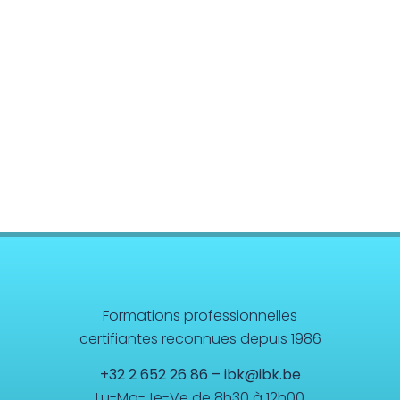
Soulager nos inconforts par l'acupressure
Master Class – niveau 1 (W. Topping)
Surmonter ses addictions (W. Topping) –
Overcoming addictions
Gérer sa vie efficacement (ancien "Donner
sens à sa vie")
Gestion de la vitalité (W. Topping) – Energy
Management
Système Digestif (W. Topping) – Digestive
System
Formations professionnelles
Exercices Biokinétiques
certifiantes reconnues depuis 1986
SIPS
+32 2 652 26 86
–
ibk@ibk.be
Lu-Ma-Je-Ve de 8h30 à 12h00