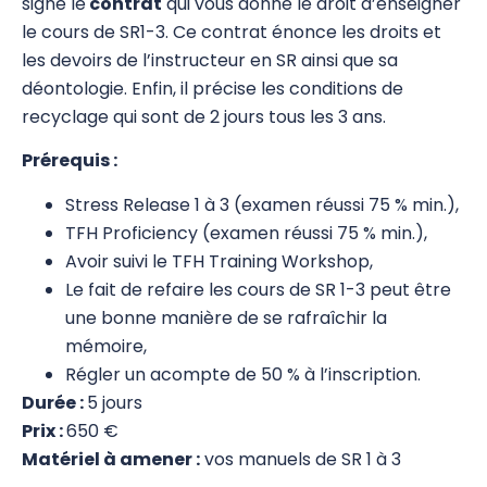
signé le
contrat
qui vous donne le droit d’enseigner
le cours de SR1-3. Ce contrat énonce les droits et
Stress Release Training Workshop
les devoirs de l’instructeur en SR ainsi que sa
Stress Release 1
déontologie. Enfin, il précise les conditions de
recyclage qui sont de 2 jours tous les 3 ans.
Stress Release 2
Prérequis :
Stress Release 3
Stress Release 1 à 3 (examen réussi 75 % min.),
SR Proficiency
TFH Proficiency (examen réussi 75 % min.),
Avoir suivi le TFH Training Workshop,
SR 4a Défusion des traits de personnalité
Le fait de refaire les cours de SR 1-3 peut être
négatifs
une bonne manière de se rafraîchir la
SR 4b Travail émotionnel avancé
mémoire,
Régler un acompte de 50 % à l’inscription.
Test Nutritionnel
Durée :
5 jours
Prix :
650 €
Système Immunitaire
Matériel à amener :
vos manuels de SR 1 à 3
8 Merveilleux Vaisseaux