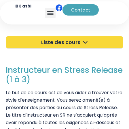
IBK asbl
Contact
Analyse transactionnelle
Liste des cours
40 ans de l'IBK
Portes Ouvertes
Instructeur en Stress Release
(1 à 3)
Atelier à Bruxelles
Découverte
Le but de ce cours est de vous aider à trouver votre
style d’enseignement. Vous serez amené(e) à
Kinésiologie
présenter des parties du cours de Stress Release.
Le titre d’instructeur en SR ne s’acquiert qu’après
Touch For Health
avoir répondu à toutes les exigences ci-dessous et
Wellness Kinesiology/Stress Release