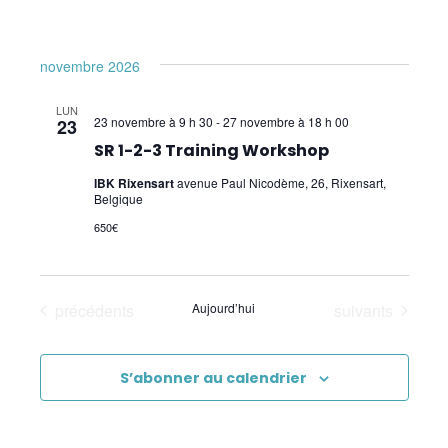
Recyclage des instructeurs en Wellness
Kinesiology
novembre 2026
Recyclage SR avancé
LUN
23 novembre à 9 h 30
-
27 novembre à 18 h 00
23
Instructeur en SR 1 à 3 (W. Topping)
SR 1-2-3 Training Workshop
IBK Rixensart
avenue Paul Nicodème, 26, Rixensart,
Sensibilités et Allergies (W. Topping) –
Belgique
Allergies
650€
Soirées Q/R Instructeurs SR 1-3 (W.
Topping) – Online – Q/A Instructor SR 1-3
online evening
Évènements
Évènements
précédents
Aujourd’hui
suivants
Soulager les maux de tête et inconforts du
cou
S’abonner au calendrier
Pratiques supervisées Wellness Kinesiology