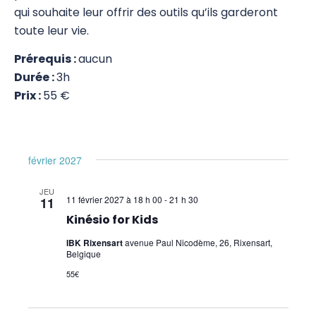
qui souhaite leur offrir des outils qu’ils garderont
Pratiques supervisées – Examens
toute leur vie.
EFT et Tapping
Prérequis :
aucun
Durée :
3h
Psychogénéalogie
Prix :
55 €
Analyse Transactionnelle (AT)
Autres Formations
février 2027
JEU
11 février 2027 à 18 h 00
-
21 h 30
11
Kinésio for Kids
IBK Rixensart
avenue Paul Nicodème, 26, Rixensart,
Belgique
55€