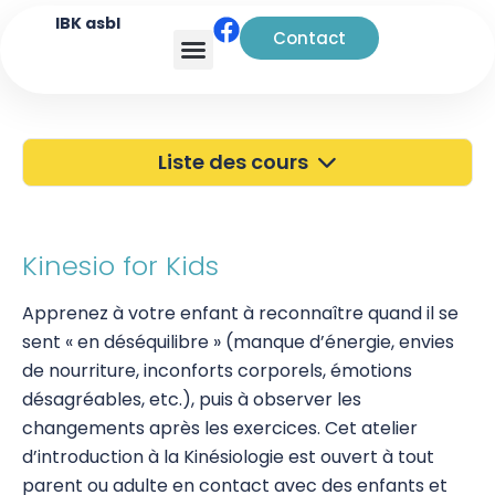
IBK asbl
Contact
Analyse transactionnelle
Liste des cours
40 ans de l'IBK
Portes Ouvertes
Kinesio for Kids
Atelier à Bruxelles
Apprenez à votre enfant à reconnaître quand il se
sent « en déséquilibre » (manque d’énergie, envies
Découverte
de nourriture, inconforts corporels, émotions
Kinesio for Kids
désagréables, etc.), puis à observer les
changements après les exercices. Cet atelier
Équilibration par les couleurs
d’introduction à la Kinésiologie est ouvert à tout
parent ou adulte en contact avec des enfants et
Kinésiologie