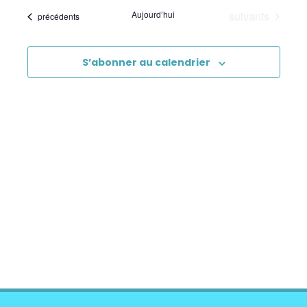
Évènements
Aujourd’hui
suivants
Évènements
précédents
S’abonner au calendrier