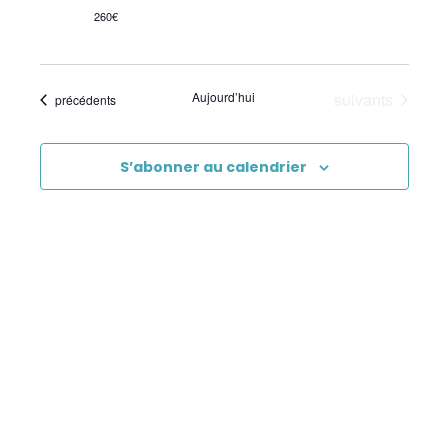
Premiers Secours
260€
Sciences
Évènements
Aujourd’hui
suivants
Évènements
précédents
S’abonner au calendrier