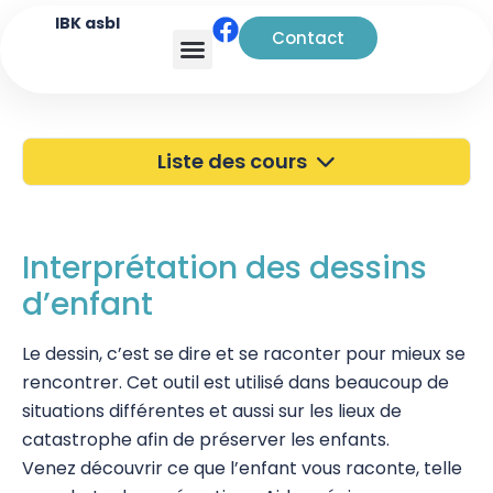
IBK asbl
Contact
Analyse transactionnelle
Liste des cours
40 ans de l'IBK
Portes Ouvertes
Interprétation des dessins
d’enfant
Atelier à Bruxelles
Découverte
Le dessin, c’est se dire et se raconter pour mieux se
rencontrer. Cet outil est utilisé dans beaucoup de
Kinésiologie
situations différentes et aussi sur les lieux de
catastrophe afin de préserver les enfants.
Pratiques supervisées – Examens
Venez découvrir ce que l’enfant vous raconte, telle
EFT et Tapping