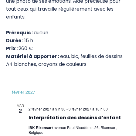
une photo de ses émotions. Aide précieuse pour
tout ceux qui travaille régulièrement avec les
Psychogénéalogie
enfants.
Analyse Transactionnelle (AT)
Prérequis :
aucun
Autres Formations
Durée :
15 h
Prix :
260 €
Communication et Trauma
Matériel à apporter :
eau, bic, feuilles de dessins
EmRes
A4 blanches, crayons de couleurs
Massage et Méthodes physiques douces
Pauses Bien-Être
février 2027
Pour les enfants
MAR
2 février 2027 à 9 h 30
-
3 février 2027 à 18 h 00
2
Interprétation des dessins d'enfant
Interprétation des dessins d’enfant
S'ouvrir à l'enfant
IBK Rixensart
avenue Paul Nicodème, 26, Rixensart,
Belgique