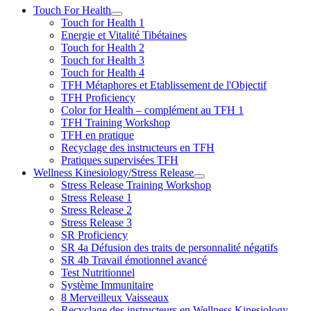
Touch For Health
Touch for Health 1
Energie et Vitalité Tibétaines
Touch for Health 2
Touch for Health 3
Touch for Health 4
TFH Métaphores et Etablissement de l'Objectif
TFH Proficiency
Color for Health – complément au TFH 1
TFH Training Workshop
TFH en pratique
Recyclage des instructeurs en TFH
Pratiques supervisées TFH
Wellness Kinesiology/Stress Release
Stress Release Training Workshop
Stress Release 1
Stress Release 2
Stress Release 3
SR Proficiency
SR 4a Défusion des traits de personnalité négatifs
SR 4b Travail émotionnel avancé
Test Nutritionnel
Système Immunitaire
8 Merveilleux Vaisseaux
Recyclage des instructeurs en Wellness Kinesiology