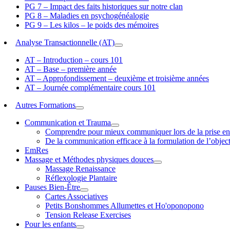
PG 7 – Impact des faits historiques sur notre clan
PG 8 – Maladies en psychogénéalogie
PG 9 – Les kilos – le poids des mémoires
Analyse Transactionnelle (AT)
AT – Introduction – cours 101
AT – Base – première année
AT – Approfondissement – deuxième et troisième années
AT – Journée complémentaire cours 101
Autres Formations
Communication et Trauma
Comprendre pour mieux communiquer lors de la prise en
De la communication efficace à la formulation de l’object
EmRes
Massage et Méthodes physiques douces
Massage Renaissance
Réflexologie Plantaire
Pauses Bien-Être
Cartes Associatives
Petits Bonshommes Allumettes et Ho'oponopono
Tension Release Exercises
Pour les enfants