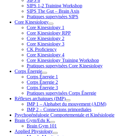
SIPS 8
SIPS 1-2 Training Workshop
SIPS The Gut – Brain Axis
Pratiques supervisées SIPS
Core Kinesiology
Core Kinesiology 1
Core Kinesiology RPP
Core Kinesiology 2
Core Kinesiology 3
CK Proficiency
Core Kinesiology 4
Core Kinesiology Training Workshop
Pratiques supervisées Core Kinesiology
Corps Énergie
Corps Énergie 1
Corps Énergie 2
Corps Énergie 3
Pratiques supervisées Corps Énergie
Réflexes archaïques (IMP)
IMP 1 – Alphabet du mouvement (ADM)
IMP 2 – Connexions primordiales
Psychogénéalogie Comportementale et Kinésiologie
Brain Gym/Edu K
Brain Gym 101
Applied Physiology