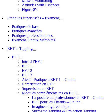
Muscle Monitoring
Attitudes with Essences
Figure 8's
Pratiques supervisées – Examens
Pratiques de base
Pratiques avancées
Pratiques professionnelles
Examens Finaux/Mémoires
EFT et Tapping
EFT
Intro à l'EFT
EFT 1
EFT 2
EFT 3
Atelier Pratique d'EFT 1 – Online
Certification en EFT
Supervision en EFT
Modules complémentaires en EFT
La posture du professionnel en EFT – Online
EFT pour les Enfants – Online
Imagineering Technique
Surrogate Tapping & Projection Tapping