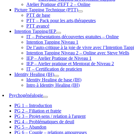
Atelier Pratique d'EFT 2 – Online
Picture Tapping Technique (PTT)
PTT de base
PTT – Pack pour les arts-thérapeutes
PTT avancé
Intention Tapping/IEP
IT – Présentations découvertes gratuites – Online
Intention Tapping Niveau 1
De l’auto-critique à la joie de vivre avec l’Intention T
Intention Tapping Niveau 2 – Online avec Steve Wells
IEP – Atelier Pratique de Niveau 1
IEP – Atelier pratique et Mentorat de Niveau 2
IT – Certification de praticien
Identity Healing (IH)
Identity Healing de base (IH)
Intro à Identity Healing (IH)
Psychogénéalogie
PG 1 – Introduction
PG 2 – Filiation et fratrie
PG 3 – Projet-sens / relation à l'argent
PG 4 – Problématiques de deuil
PG 5 – Abandon
PG 6 – Couple – relations amoureuses