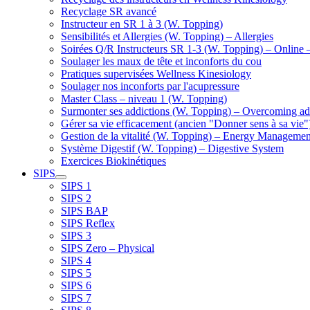
Recyclage SR avancé
Instructeur en SR 1 à 3 (W. Topping)
Sensibilités et Allergies (W. Topping) – Allergies
Soirées Q/R Instructeurs SR 1-3 (W. Topping) – Online 
Soulager les maux de tête et inconforts du cou
Pratiques supervisées Wellness Kinesiology
Soulager nos inconforts par l'acupressure
Master Class – niveau 1 (W. Topping)
Surmonter ses addictions (W. Topping) – Overcoming ad
Gérer sa vie efficacement (ancien "Donner sens à sa vie"
Gestion de la vitalité (W. Topping) – Energy Managemen
Système Digestif (W. Topping) – Digestive System
Exercices Biokinétiques
SIPS
SIPS 1
SIPS 2
SIPS BAP
SIPS Reflex
SIPS 3
SIPS Zero – Physical
SIPS 4
SIPS 5
SIPS 6
SIPS 7