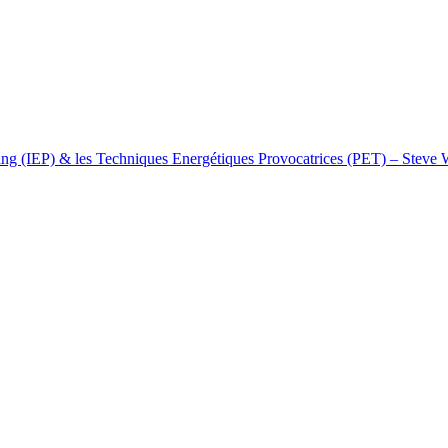
apping (IEP) & les Techniques Energétiques Provocatrices (PET) – Steve 