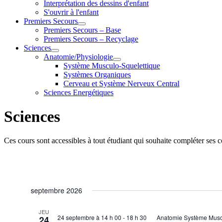
Interprétation des dessins d'enfant
S'ouvrir à l'enfant
Premiers Secours
Premiers Secours – Base
Premiers Secours – Recyclage
Sciences
Anatomie/Physiologie
Système Musculo-Squelettique
Systèmes Organiques
Cerveau et Système Nerveux Central
Sciences Energétiques
Sciences
Ces cours sont accessibles à tout étudiant qui souhaite compléter ses
septembre 2026
JEU
24 septembre à 14 h 00
-
18 h 30
Anatomie Système Musc
24