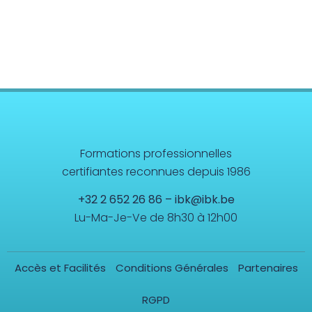
Formations professionnelles
certifiantes reconnues depuis 1986
+32 2 652 26 86
–
ibk@ibk.be
Lu-Ma-Je-Ve de 8h30 à 12h00
Accès et Facilités
Conditions Générales
Partenaires
RGPD