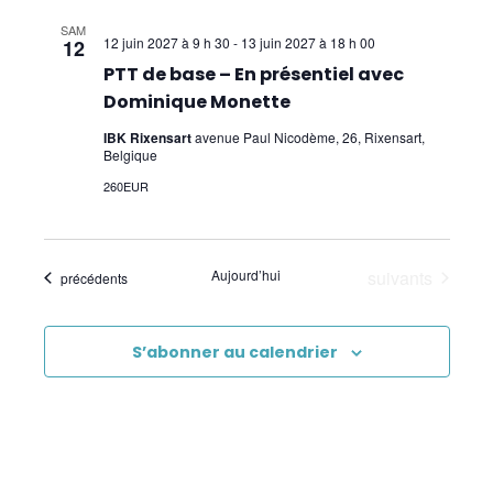
SAM
12 juin 2027 à 9 h 30
-
13 juin 2027 à 18 h 00
12
PTT de base – En présentiel avec
Dominique Monette
IBK Rixensart
avenue Paul Nicodème, 26, Rixensart,
Belgique
260EUR
Évènements
Aujourd’hui
suivants
Évènements
précédents
S’abonner au calendrier