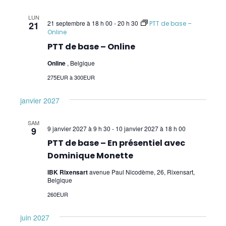
LUN
21 septembre à 18 h 00
-
20 h 30
21
PTT de base –
Online
PTT de base – Online
Online
, Belgique
275EUR à 300EUR
janvier 2027
SAM
9 janvier 2027 à 9 h 30
-
10 janvier 2027 à 18 h 00
9
PTT de base – En présentiel avec
Dominique Monette
IBK Rixensart
avenue Paul Nicodème, 26, Rixensart,
Belgique
260EUR
juin 2027