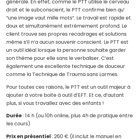
générale. En effet, comme le PTT utilise le cerveau
droit et le subconscient, le PTT confirme bien qu’
EFT
“une image vaut mille mots”. Le travail est rapide et
Picture Tapping Technique (PTT)
doux et simultanément extrêmement profond. Le
client trouve ses propres recadrages et solutions
PTT de base
même s’il n’a aucun souvenir conscient. Le PTT est
PTT – Pack pour les arts-thérapeutes
un outil idéal lorsque la personne souhaite garder
son thème pour elle sans le verbaliser. C’est
PTT avancé
également une excellente technique de douceur
comme la Technique de Trauma sans Larmes.
Intention Tapping/IEP
Pour toutes ces raisons, le PTT est un outil majeur à
Identity Healing (IH)
ajouter à votre boite à outil d’EFT. Et ce, d’autant
Psychogénéalogie
plus, si vous travaillez avec des enfants !
Analyse Transactionnelle (AT)
Durée
: 14 h (ou 10h online, plus 4h de pratique entre
les cours)
Autres Formations
Prix en présentiel
: 260 € (il inclut le manuel en