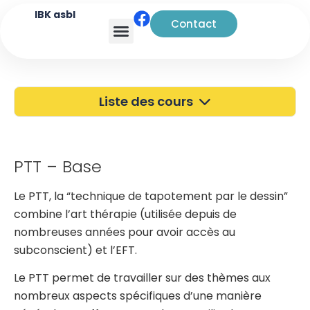
IBK asbl
Contact
Analyse transactionnelle
Liste des cours
40 ans de l'IBK
Portes Ouvertes
PTT – Base
Atelier à Bruxelles
Le PTT, la “technique de tapotement par le dessin”
combine l’art thérapie (utilisée depuis de
Découverte
nombreuses années pour avoir accès au
Kinésiologie
subconscient) et l’EFT.
Pratiques supervisées – Examens
Le PTT permet de travailler sur des thèmes aux
nombreux aspects spécifiques d’une manière
EFT et Tapping