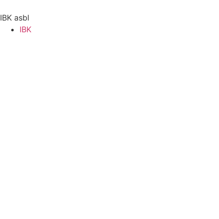
Aller
au
IBK asbl
contenu
IBK