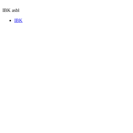
Aller
au
IBK asbl
contenu
IBK