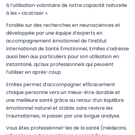
à l’utilisation volontaire de notre capacité naturelle
Psychogénéalogie
à les « cicatriser ».
Analyse Transactionnelle (AT)
Fondée sur des recherches en neurosciences et
développée par une équipe d’experts en
Autres Formations
accompagnement émotionnel de l’Institut
Communication et Trauma
International de Santé Émotionnel, EmRes s’adresse
aussi bien aux particuliers pour son utilisation en
EmRes
instantané, qu’aux professionnels qui peuvent
l’utiliser en après-coup.
Massage et Méthodes physiques douces
EmRes permet d’accompagner efficacement
Pauses Bien-Être
chaque personne vers un mieux-être durable et
Pour les enfants
une meilleure santé grâce au retour d’un équilibre
émotionnel naturel et stable, sans revivre les
Premiers Secours
traumatismes, ni passer par une longue analyse.
Sciences
Vous êtes professionnel-les de la santé (médecins,