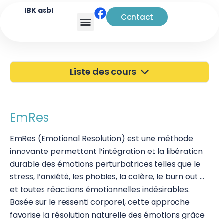
IBK asbl
Contact
Analyse transactionnelle
Liste des cours
40 ans de l'IBK
Portes Ouvertes
EmRes
Atelier à Bruxelles
EmRes (Emotional Resolution) est une méthode
innovante permettant l’intégration et la libération
Découverte
durable des émotions perturbatrices telles que le
Kinésiologie
stress, l’anxiété, les phobies, la colère, le burn out …
et toutes réactions émotionnelles indésirables.
Pratiques supervisées – Examens
Basée sur le ressenti corporel, cette approche
favorise la résolution naturelle des émotions grâce
EFT et Tapping