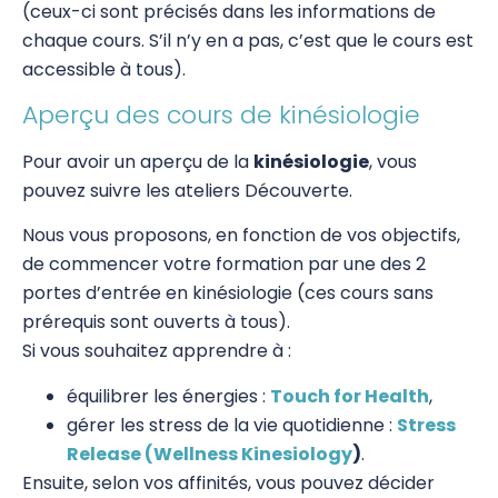
(ceux-ci sont précisés dans les informations de
SIPS
chaque cours. S’il n’y en a pas, c’est que le cours est
accessible à tous).
Core Kinesiology
Aperçu des cours de kinésiologie
Corps Énergie
Pour avoir un aperçu de la
kinésiologie
, vous
Réflexes archaïques (IMP)
pouvez suivre les ateliers Découverte.
Psychogénéalogie Comportementale et
Nous vous proposons, en fonction de vos objectifs,
Kinésiologie
de commencer votre formation par une des 2
portes d’entrée en kinésiologie (ces cours sans
Brain Gym/Edu K
prérequis sont ouverts à tous).
Applied Physiology
Si vous souhaitez apprendre à :
Pratiques supervisées – Examens
équilibrer les énergies :
Touch for Health
,
gérer les stress de la vie quotidienne :
Stress
EFT et Tapping
Release (Wellness Kinesiology
)
.
Ensuite, selon vos affinités, vous pouvez décider
Psychogénéalogie