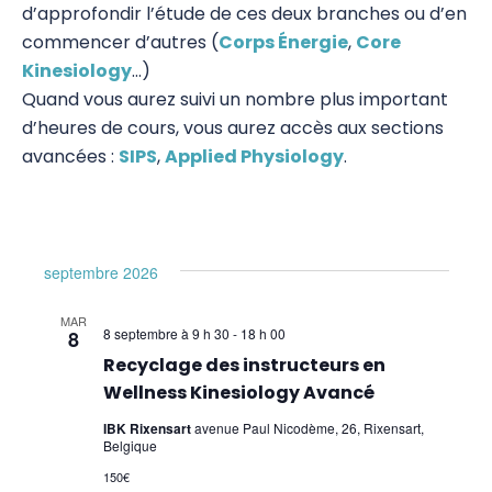
d’approfondir l’étude de ces deux branches ou d’en
Analyse Transactionnelle (AT)
commencer d’autres (
Corps Énergie
,
Core
Kinesiology
…)
Autres Formations
Quand vous aurez suivi un nombre plus important
d’heures de cours, vous aurez accès aux sections
avancées :
SIPS
,
Applied Physiology
.
septembre 2026
MAR
8 septembre à 9 h 30
-
18 h 00
8
Recyclage des instructeurs en
Wellness Kinesiology Avancé
IBK Rixensart
avenue Paul Nicodème, 26, Rixensart,
Belgique
150€