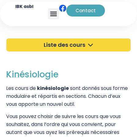
IBK asbl
Contact
Analyse transactionnelle
Liste des cours
40 ans de l'IBK
Portes Ouvertes
Kinésiologie
Atelier à Bruxelles
Les cours de
kinésiologie
sont donnés sous forme
modulaire et répartis en sections. Chacun d’eux
Découverte
vous apporte un nouvel outil.
Kinésiologie
Vous pouvez choisir de suivre les cours que vous
Touch For Health
souhaitez, dans l’ordre qui vous convient, pour
autant que vous ayez les prérequis nécessaires
Wellness Kinesiology/Stress Release