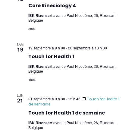
Core Kinesiology 4
IBK Rixensart
avenue Paul Nicodème, 26, Rixensart,
Belgique
380€
SAM
19 septembre à 9 h 00
-
20 septembre à 18 h 30
19
Touch for Health 1
IBK Rixensart
avenue Paul Nicodème, 26, Rixensart,
Belgique
190€
LUN
21 septembre à 9 h 30
-
15 h 45
21
Touch for Health 1
de semaine
Touch for Health 1 de semaine
IBK Rixensart
avenue Paul Nicodème, 26, Rixensart,
Belgique