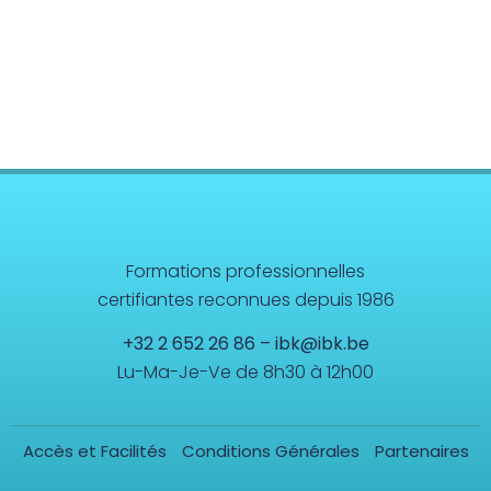
Formations professionnelles
certifiantes reconnues depuis 1986
+32 2 652 26 86
–
ibk@ibk.be
Lu-Ma-Je-Ve de 8h30 à 12h00
Accès et Facilités
Conditions Générales
Partenaires