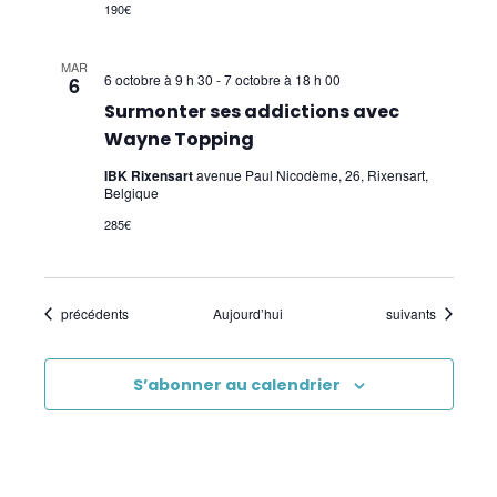
190€
MAR
6 octobre à 9 h 30
-
7 octobre à 18 h 00
6
Surmonter ses addictions avec
Wayne Topping
IBK Rixensart
avenue Paul Nicodème, 26, Rixensart,
Belgique
285€
Évènements
Évènements
précédents
Aujourd’hui
suivants
S’abonner au calendrier