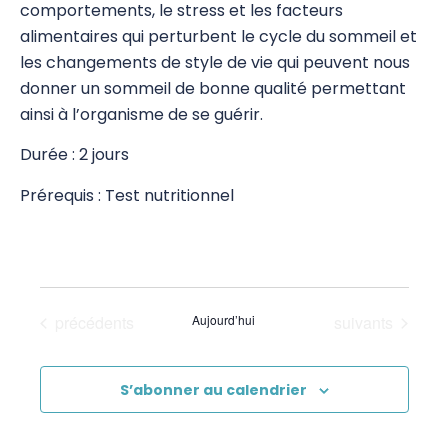
comportements, le stress et les facteurs
Stress Release Training Workshop
alimentaires qui perturbent le cycle du sommeil et
les changements de style de vie qui peuvent nous
Stress Release 1
donner un sommeil de bonne qualité permettant
ainsi à l’organisme de se guérir.
Stress Release 2
Durée : 2 jours
Stress Release 3
Prérequis : Test nutritionnel
SR Proficiency
SR 4a Défusion des traits de personnalité
négatifs
SR 4b Travail émotionnel avancé
Évènements
Évènements
précédents
Aujourd’hui
suivants
Test Nutritionnel
S’abonner au calendrier
Système Immunitaire
8 Merveilleux Vaisseaux