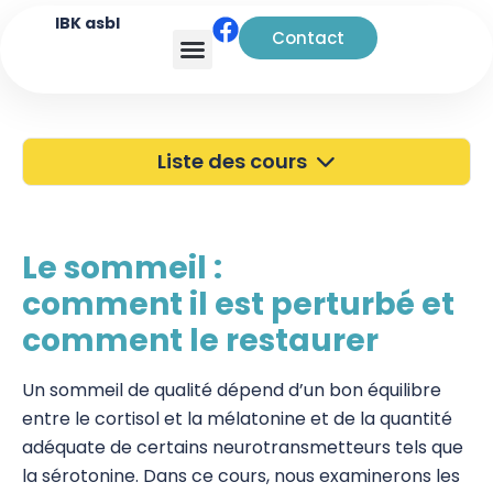
IBK asbl
Contact
Analyse transactionnelle
Liste des cours
40 ans de l'IBK
Portes Ouvertes
Le sommeil :
comment il est perturbé et
Atelier à Bruxelles
comment le restaurer
Découverte
Un sommeil de qualité dépend d’un bon équilibre
Kinésiologie
entre le cortisol et la mélatonine et de la quantité
Touch For Health
adéquate de certains neurotransmetteurs tels que
la sérotonine. Dans ce cours, nous examinerons les
Wellness Kinesiology/Stress Release