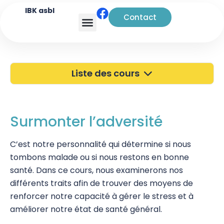
IBK asbl
Contact
Analyse transactionnelle
Liste des cours
40 ans de l'IBK
Portes Ouvertes
Surmonter l’adversité
Atelier à Bruxelles
C’est notre personnalité qui détermine si nous
tombons malade ou si nous restons en bonne
Découverte
santé. Dans ce cours, nous examinerons nos
Kinésiologie
différents traits afin de trouver des moyens de
renforcer notre capacité à gérer le stress et à
Touch For Health
améliorer notre état de santé général.
Wellness Kinesiology/Stress Release