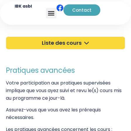
IBK asbl
Contact
Analyse transactionnelle
Liste des cours
40 ans de l'IBK
Portes Ouvertes
Pratiques avancées
Atelier à Bruxelles
Votre participation aux pratiques supervisées
implique que vous ayez suivi et revu le(s) cours mis
Découverte
au programme ce jour-là.
Kinésiologie
Assurez-vous que vous avez les prérequis
Pratiques supervisées – Examens
nécessaires.
Pratiques de base
Les pratiques avancées concernent les cours :