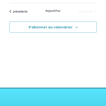
Évènements
Aujourd’hui
suivants
Évènements
précédents
S’abonner au calendrier