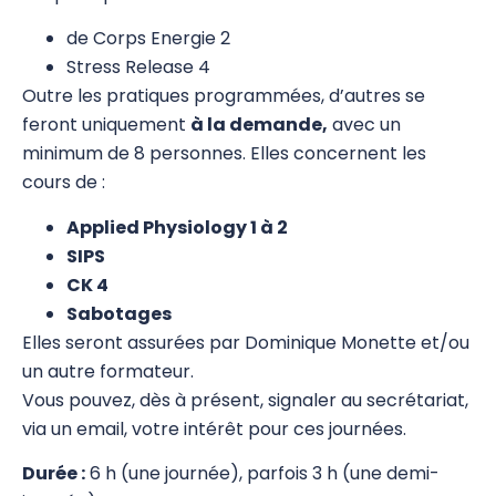
de Corps Energie 2
Pratiques avancées
Stress Release 4
Pratiques professionnelles
Outre les pratiques programmées, d’autres se
feront uniquement
à la demande,
avec un
Examens Finaux/Mémoires
minimum de 8 personnes. Elles concernent les
EFT et Tapping
cours de :
Psychogénéalogie
Applied Physiology 1 à 2
SIPS
Analyse Transactionnelle (AT)
CK 4
Sabotages
Autres Formations
Elles seront assurées par Dominique Monette et/ou
un autre formateur.
Vous pouvez, dès à présent, signaler au secrétariat,
via un email, votre intérêt pour ces journées.
Durée :
6 h (une journée), parfois 3 h (une demi-