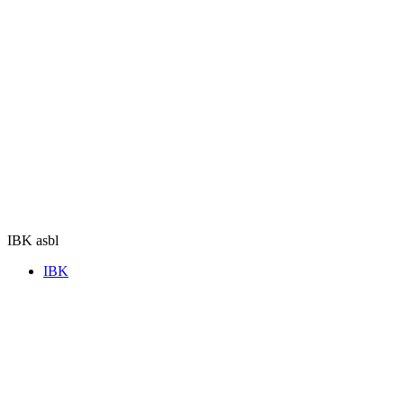
Aller
au
contenu
IBK asbl
IBK