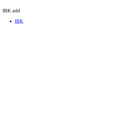
Aller
au
IBK asbl
contenu
IBK