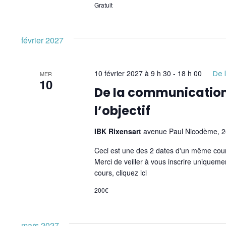
Gratuit
février 2027
10 février 2027 à 9 h 30
-
18 h 00
De 
MER
10
De la communication 
l’objectif
IBK Rixensart
avenue Paul Nicodème, 26
Ceci est une des 2 dates d'un même cour
Merci de veiller à vous inscrire uniqueme
cours, cliquez ici
200€
mars 2027