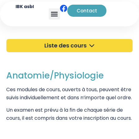
IBK asbl
Contact
Analyse transactionnelle
Liste des cours
40 ans de l'IBK
Portes Ouvertes
Anatomie/Physiologie
Atelier à Bruxelles
Ces modules de cours, ouverts à tous, peuvent être
suivis individuellement et dans n’importe quel ordre.
Découverte
Un examen est prévu à la fin de chaque série de
Kinésiologie
cours, il est compris dans votre inscription au cours.
Pratiques supervisées – Examens
EFT et Tapping