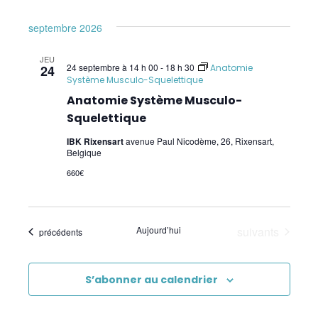
Psychogénéalogie
septembre 2026
Analyse Transactionnelle (AT)
JEU
24 septembre à 14 h 00
-
18 h 30
24
Anatomie
Système Musculo-Squelettique
Autres Formations
Anatomie Système Musculo-
Communication et Trauma
Squelettique
IBK Rixensart
avenue Paul Nicodème, 26, Rixensart,
EmRes
Belgique
Massage et Méthodes physiques douces
660€
Pauses Bien-Être
Évènements
Aujourd’hui
suivants
Évènements
précédents
Pour les enfants
Premiers Secours
S’abonner au calendrier
Sciences