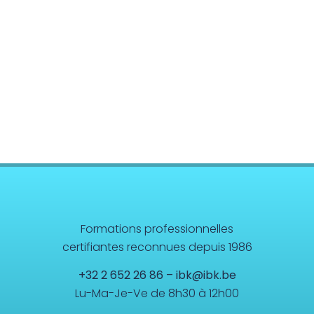
Anatomie/Physiologie
Système Musculo-Squelettique
Systèmes Organiques
Cerveau et Système Nerveux Central
Sciences Energétiques
Formations professionnelles
certifiantes reconnues depuis 1986
+32 2 652 26 86
–
ibk@ibk.be
Lu-Ma-Je-Ve de 8h30 à 12h00