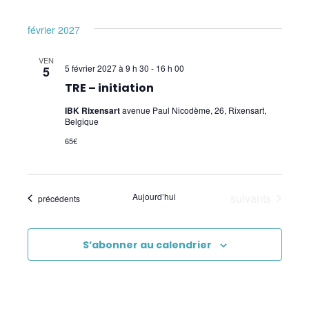
Pour les enfants
février 2027
Premiers Secours
VEN
5 février 2027 à 9 h 30
-
16 h 00
5
Sciences
TRE – initiation
IBK Rixensart
avenue Paul Nicodème, 26, Rixensart,
Belgique
65€
Évènements
Aujourd’hui
suivants
Évènements
précédents
S’abonner au calendrier