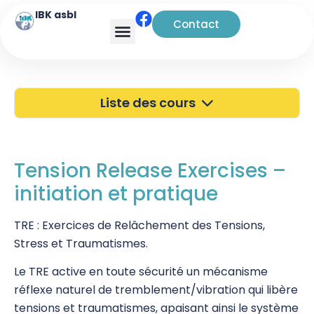
IBK asbl
Contact
Analyse transactionnelle
Liste des cours
40 ans de l'IBK
Portes Ouvertes
Tension Release Exercises –
initiation et pratique
Atelier à Bruxelles
Découverte
TRE : Exercices de Relâchement des Tensions,
Stress et Traumatismes.
Kinésiologie
Le TRE active en toute sécurité un mécanisme
Pratiques supervisées – Examens
réflexe naturel de tremblement/vibration qui libère
tensions et traumatismes, apaisant ainsi le système
EFT et Tapping