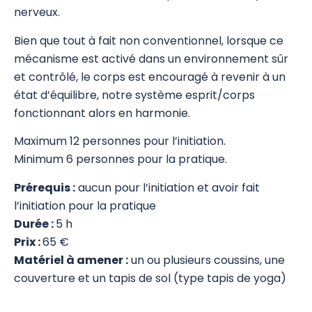
nerveux.
Psychogénéalogie
Bien que tout à fait non conventionnel, lorsque ce
Analyse Transactionnelle (AT)
mécanisme est activé dans un environnement sûr
et contrôlé, le corps est encouragé à revenir à un
Autres Formations
état d’équilibre, notre système esprit/corps
Communication et Trauma
fonctionnant alors en harmonie.
Maximum 12 personnes pour l’initiation.
EmRes
Minimum 6 personnes pour la pratique.
Massage et Méthodes physiques douces
Prérequis :
aucun pour l’initiation et avoir fait
Pauses Bien-Être
l’initiation pour la pratique
Durée :
5 h
Cartes Associatives
Prix :
65 €
Petits Bonshommes Allumettes et
Matériel à amener :
un ou plusieurs coussins, une
Ho'oponopono
couverture et un tapis de sol (type tapis de yoga)
Tension Release Exercises